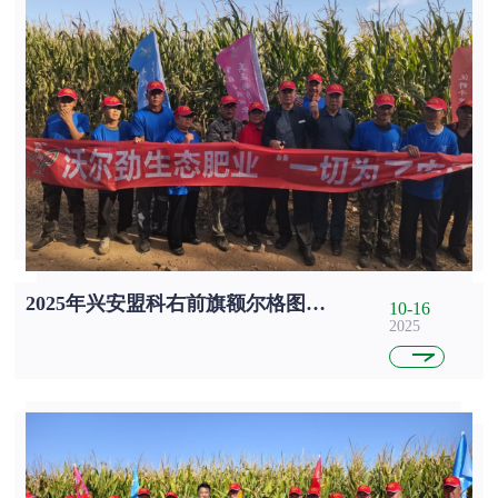
2025年兴安盟科右前旗额尔格图镇北安嘎查
10-16
2025