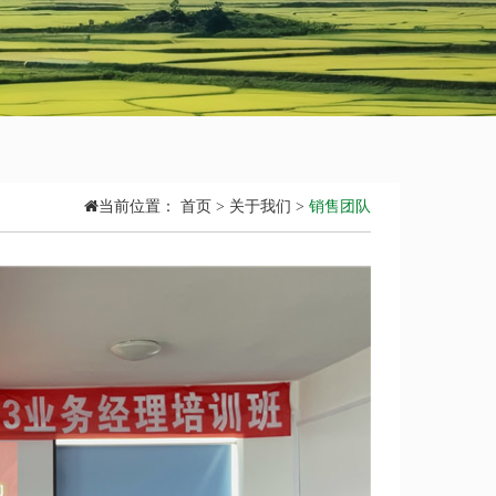
当前位置：
首页
>
关于我们
>
销售团队