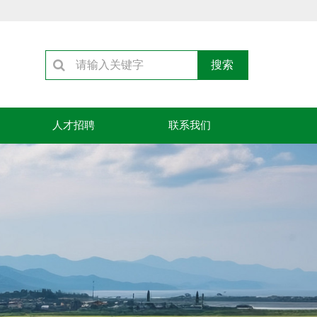
搜索
人才招聘
联系我们