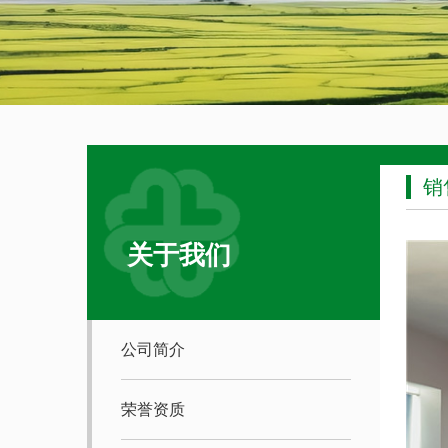
销
关于我们
公司简介
荣誉资质