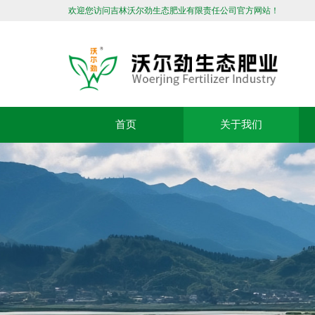
欢迎您访问吉林沃尔劲生态肥业有限责任公司官方网站！
首页
关于我们